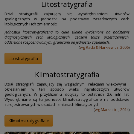
Litostratygrafia
Dział stratygrafii zajmujący się wyodrębnianiem utworów
geologicznych w jednostki na podstawie zasadniczych cech
litologicznych i ich zmienności.
Jednostka litostratygraficzna to ciało skalne wyróżnione na podstawie
diagnostycznych cech litologicznych, czasem także przestrzennych,
oddzielone rozpoznawalnymi granicami od jednostek sąsiednich.
(
wg Racki & Narkiewicz, 2006
)
Litostratygrafia
Klimatostratygrafia
Dział stratygrafii zajmujący się względnymi relacjami wiekowymi i
określaniem w ten sposób wieku najmłodszych utworów
geologicznych. W przybliżeniu dotyczy to ostatnich 2,6 mln lat.
Wyodrębniane są tu jednostki klimatostratygraficzne na podstawie
zarejestrowanych w osadach zmianach klimatycznych.
(
wg Marks i in., 2014
)
Klimatostratygrafia