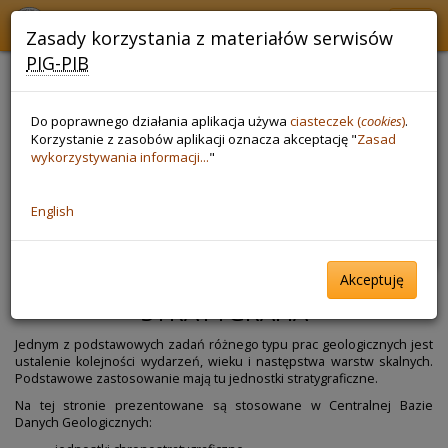
CBDG Stratygrafia
Zasady korzystania z materiałów serwisów
PIG-PIB
Słowniki
Do poprawnego działania aplikacja używa
ciasteczek (
cookies
)
.
stratygraficzne
Korzystanie z zasobów aplikacji oznacza akceptację "
Zasad
wykorzystywania informacji...
"
Ujednolicone słowniki to podstawowy warunek
English
spójnych danych w CBDG
Akceptuję
STRATYGRAFIA
Jednym z podstawowych zadań różnego typu prac geologicznych jest
ustalenie kolejności wydarzeń, wieku i następstwa warstw skalnych.
Podstawowe zastosowanie mają tu jednostki stratygraficzne.
Na tej stronie prezentowane są stosowane w Centralnej Bazie
Danych Geologicznych: