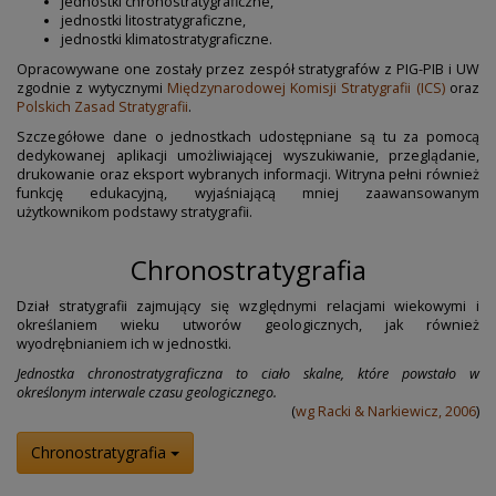
jednostki chronostratygraficzne,
jednostki litostratygraficzne,
jednostki klimatostratygraficzne.
Opracowywane one zostały przez zespół stratygrafów z PIG-PIB i UW
zgodnie z wytycznymi
Międzynarodowej Komisji Stratygrafii (ICS)
oraz
Polskich Zasad Stratygrafii
.
Szczegółowe dane o jednostkach udostępniane są tu za pomocą
dedykowanej aplikacji umożliwiającej wyszukiwanie, przeglądanie,
drukowanie oraz eksport wybranych informacji. Witryna pełni również
funkcję edukacyjną, wyjaśniającą mniej zaawansowanym
użytkownikom podstawy stratygrafii.
Chronostratygrafia
Dział stratygrafii zajmujący się względnymi relacjami wiekowymi i
określaniem wieku utworów geologicznych, jak również
wyodrębnianiem ich w jednostki.
Jednostka chronostratygraficzna to ciało skalne, które powstało w
określonym interwale czasu geologicznego.
(
wg Racki & Narkiewicz, 2006
)
Chronostratygrafia